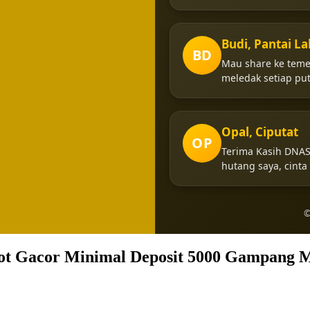
Budi, Pantai L
BD
Mau share ke temen
meledak setiap pu
Opal, Ciputat
OP
Terima Kasih DNASL
hutang saya, cinta
©
lot Gacor Minimal Deposit 5000 Gampang 