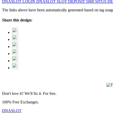
DNASLOT
LOGIN DNASLOT
SLOT DEPOSIT 5000
SITUS DE
The links above have been automatically generated based on tag usage
Share this design:
Don't love it? We'll fix it. For free.
100% Free Exchanges.
DNASLOT