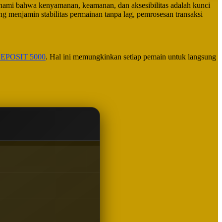
mahami bahwa kenyamanan, keamanan, dan aksesibilitas adalah kunci
ng menjamin stabilitas permainan tanpa lag, pemrosesan transaksi
EPOSIT 5000
. Hal ini memungkinkan setiap pemain untuk langsung
 modern yang
bermain yang sangat
an mulai bermain tanpa