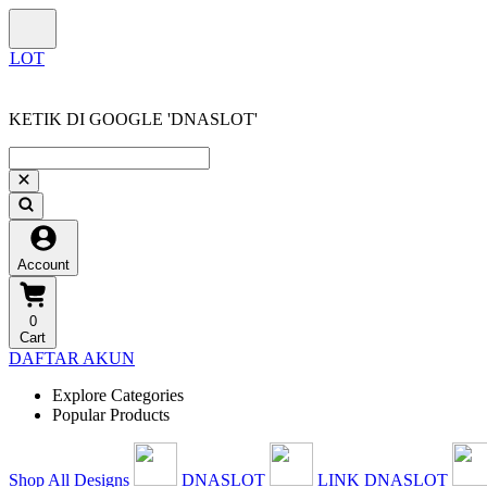
KETIK DI GOOGLE 'DNASLOT'
Account
0
Cart
DAFTAR AKUN
Explore Categories
Popular Products
Shop All Designs
DNASLOT
LINK DNASLOT