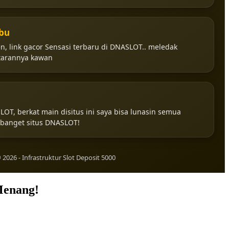
abu
, link gacor Sensasi terbaru di DNASLOT.. meledak
tarannya kawan
OT, berkat main disitus ini saya bisa lunasin semua
 banget situs DNASLOT!
 2026 - Infrastruktur Slot Deposit 5000
Menang!