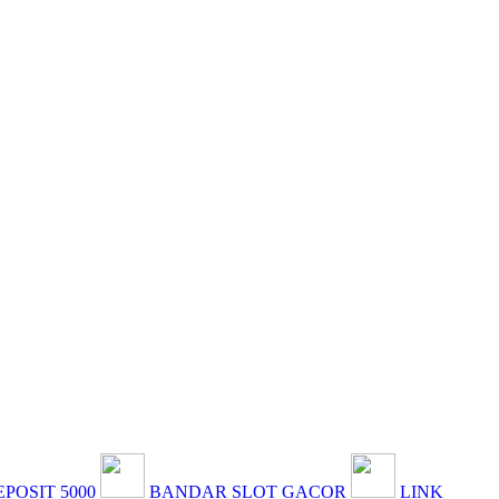
EPOSIT 5000
BANDAR SLOT GACOR
LINK