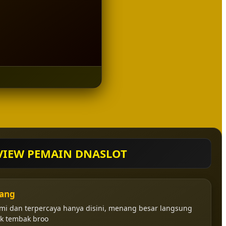
VIEW PEMAIN DNASLOT
bang
mi dan terpercaya hanya disini, menang besar langsung
k tembak broo