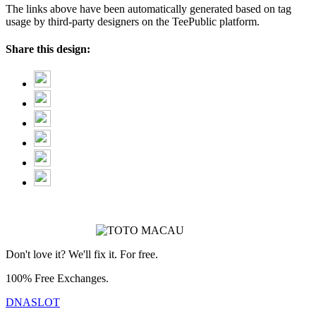
The links above have been automatically generated based on tag
usage by third-party designers on the TeePublic platform.
Share this design:
Don't love it? We'll fix it. For free.
100% Free Exchanges.
DNASLOT