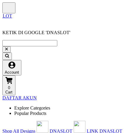
KETIK DI GOOGLE 'DNASLOT'
Account
0
Cart
DAFTAR AKUN
Explore Categories
Popular Products
Shop All Designs
DNASLOT
LINK DNASLOT