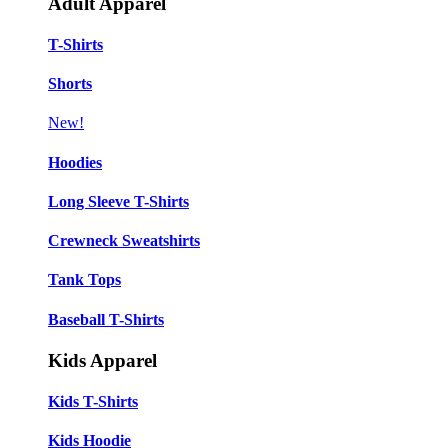
Adult Apparel
T-Shirts
Shorts
New!
Hoodies
Long Sleeve T-Shirts
Crewneck Sweatshirts
Tank Tops
Baseball T-Shirts
Kids Apparel
Kids T-Shirts
Kids Hoodie