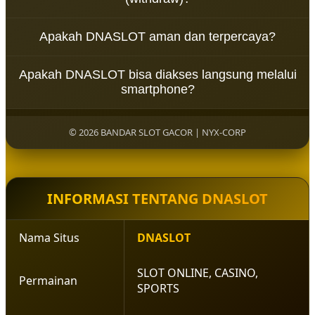
tanpa syarat yang rumit.
Proses deposit diproses secara otomatis dalam
Apakah DNASLOT aman dan terpercaya?
waktu 1–3 menit, sedangkan proses penarikan
dana (withdraw) rata-rata membutuhkan waktu 3–5
Ya, DNASLOT menggunakan infrastruktur
menit.
Apakah DNASLOT bisa diakses langsung melalui
keamanan enkripsi SSL untuk menjaga privasi data
smartphone?
serta saldo seluruh member. Seluruh transaksi
diproses secara transparan.
Ya, sangat bisa. Situs DNASLOT dirancang
menggunakan teknologi HTML5 yang responsif,
© 2026 BANDAR SLOT GACOR | NYX-CORP
sehingga dapat diakses dengan lancar melalui
browser HP (Android & iOS) tanpa perlu
mengunduh aplikasi tambahan.
INFORMASI TENTANG DNASLOT
Nama Situs
DNASLOT
SLOT ONLINE, CASINO,
Permainan
SPORTS