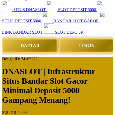
SITUS DNASLOT
SLOT DEPOSIT 5000
SITUS DEPOSIT 5000
BANDAR SLOT GACOR
LINK BANDAR SLOT
SLOT DEPO 5K
DAFTAR
LOGIN
Design ID: 74165272
DNASLOT | Infrastruktur
Situs Bandar Slot Gacor
Minimal Deposit 5000
Gampang Menang!
$18
IDR 5.000