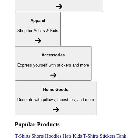
Apparel
Shop for Adults & Kids
Accessories
Express yourself with stickers and more
Home Goods
Decorate with pillows, tapestries, and more
Popular Products
T-Shirts
Shorts
Hoodies
Hats
Kids T-Shirts
Stickers
Tank