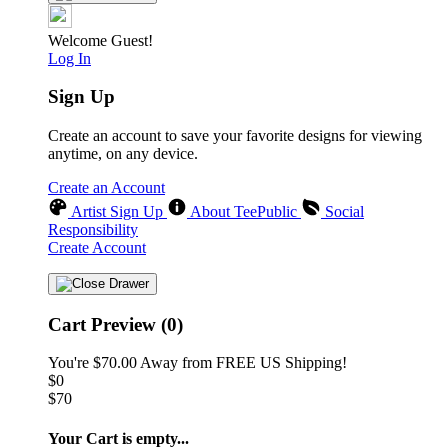
Welcome Guest!
Log In
Sign Up
Create an account to save your favorite designs for viewing
anytime, on any device.
Create an Account
Artist Sign Up
About TeePublic
Social
Responsibility
Create Account
Cart Preview (0)
You're
$70.00
Away from
FREE US Shipping!
$0
$70
Your Cart is empty...