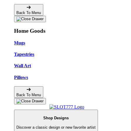
Back To Menu
Home Goods
Mugs
Tapestries
Wall Art
Pillows
Back To Menu
Shop Designs
Discover a classic design or new favorite artist