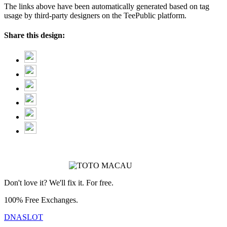
The links above have been automatically generated based on tag
usage by third-party designers on the TeePublic platform.
Share this design:
Don't love it? We'll fix it. For free.
100% Free Exchanges.
DNASLOT