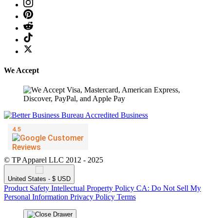
We Accept
© TP Apparel LLC 2012 - 2025
United States - $ USD
Product Safety
Intellectual Property Policy
CA: Do Not Sell My
Personal Information
Privacy Policy
Terms