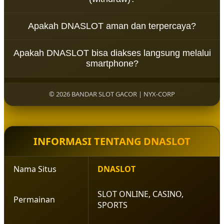
tanpa syarat yang rumit.
Proses deposit diproses secara otomatis dalam
Apakah DNASLOT aman dan terpercaya?
waktu 1–3 menit, sedangkan proses penarikan
dana (withdraw) rata-rata membutuhkan waktu 3–5
Ya, DNASLOT menggunakan infrastruktur
menit.
Apakah DNASLOT bisa diakses langsung melalui
keamanan enkripsi SSL untuk menjaga privasi data
smartphone?
serta saldo seluruh member. Seluruh transaksi
diproses secara transparan.
Ya, sangat bisa. Situs DNASLOT dirancang
menggunakan teknologi HTML5 yang responsif,
© 2026 BANDAR SLOT GACOR | NYX-CORP
sehingga dapat diakses dengan lancar melalui
browser HP (Android & iOS) tanpa perlu
mengunduh aplikasi tambahan.
INFORMASI TENTANG DNASLOT
Nama Situs
DNASLOT
SLOT ONLINE, CASINO,
Permainan
SPORTS