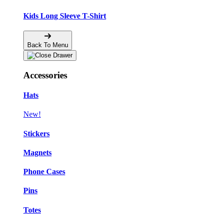
Kids Long Sleeve T-Shirt
Back To Menu
Accessories
Hats
New!
Stickers
Magnets
Phone Cases
Pins
Totes