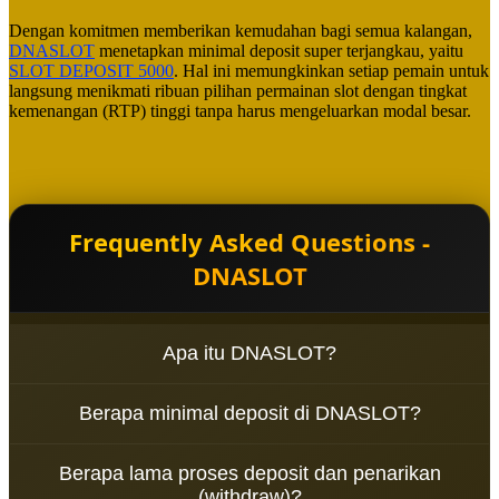
Dengan komitmen memberikan kemudahan bagi semua kalangan,
DNASLOT
menetapkan minimal deposit super terjangkau, yaitu
SLOT DEPOSIT 5000
. Hal ini memungkinkan setiap pemain untuk
langsung menikmati ribuan pilihan permainan slot dengan tingkat
kemenangan (RTP) tinggi tanpa harus mengeluarkan modal besar.
Frequently Asked Questions -
DNASLOT
Apa itu DNASLOT?
DNASLOT adalah situs bandar permainan slot
Berapa minimal deposit di DNASLOT?
online dengan sistem infrastruktur modern yang
menyediakan ribuan pilihan game dengan peluang
Minimal deposit di DNASLOT adalah Rp 5.000. Anda
kemenangan tinggi dan modal bermain yang
Berapa lama proses deposit dan penarikan
bisa langsung mengisi saldo dan mulai bermain
sangat terjangkau.
(withdraw)?