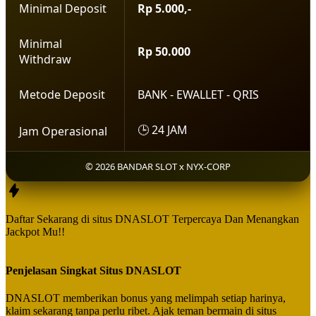
Minimal Deposit
Rp 5.000,-
Minimal
Rp 50.000
Withdraw
Metode Deposit
BANK - EWALLET - QRIS
🕒 24 JAM
Jam Operasional
© 2026 BANDAR SLOT x NYX-CORP
Daftar Sekarang di situs
DNASLOT
Terpercaya
Dan Menangkan
Jackpot Mu!!
Penjelasan Singkat Situs DNASLOT
DNASLOT memberikan bonus yang melimpah setiap harinya,
klaim sekarang tanpa perlu ribet. Ajak teman bermain di situs