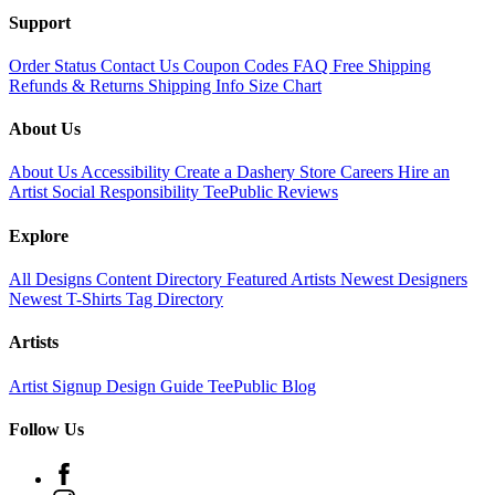
Support
Order Status
Contact Us
Coupon Codes
FAQ
Free Shipping
Refunds & Returns
Shipping Info
Size Chart
About Us
About Us
Accessibility
Create a Dashery Store
Careers
Hire an
Artist
Social Responsibility
TeePublic Reviews
Explore
All Designs
Content Directory
Featured Artists
Newest Designers
Newest T-Shirts
Tag Directory
Artists
Artist Signup
Design Guide
TeePublic Blog
Follow Us